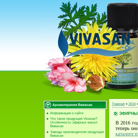
Главная
»
2016
Ароматерапия Вивасан
ЭФИРНЫЕ
Информация о сайте
Что такое продукция Vivasan?
В 2016 го
Особенность эфирных масел
Вивасан
теперь он
Заводы производители продукции
каталоге
Вивасан