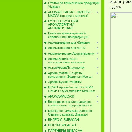
а для узн
Статьи по применению продукции
здесь:
Vivasan
АРОМАТЕРАПИЯ ЭФИРНЫЕ
МАСЛА (правила, методы)
КУРСЫ ОБУЧЕНИЯ
АРОМАТЕРАПИИ
AROMADISTANT
Книги по ароматерапии и
справочники по продукции
Ароматерапия для Женщин
Ароматерапия для детей
Аюрведическая Ароматерапия
Арома Косметика с
натуральными маслами
АстроАромаПсихология
Арома Магия: Секреты
применения Эфирных Масел
Арома-Кухня Рецепты
NEW!!! АромаТесты: ВЫБЕРИ
СВОЕ ПОДХОДЯЩЕЕ МАСЛО!
АРОМАМАССАЖ
Вопросы и рекомендации по
применению эфирных масел
Краска без аммиака SanoTint
Отывы о красках Вивасан
ВИДЕО О ВИВАСАН
ФОРУМ ВИВАСАН
ПАРТНЕРЫ ВИВАСАН