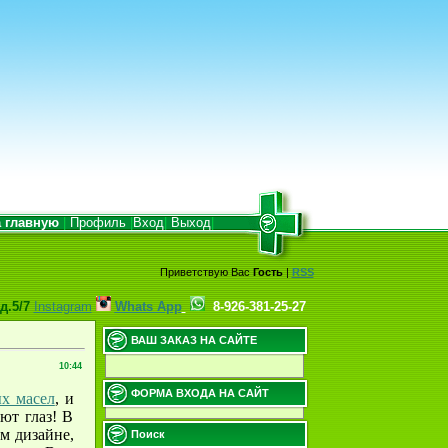
 главную
|
Профиль
|
Вход
|
Выход
|
Приветствую Вас
Гость
|
RSS
д.5/7
Instagram
Whats App
8-926-381-25-27
ВАШ ЗАКАЗ НА САЙТЕ
10:44
ФОРМА ВХОДА НА САЙТ
х масел
, и
ют глаз! В
м дизайне,
Поиск