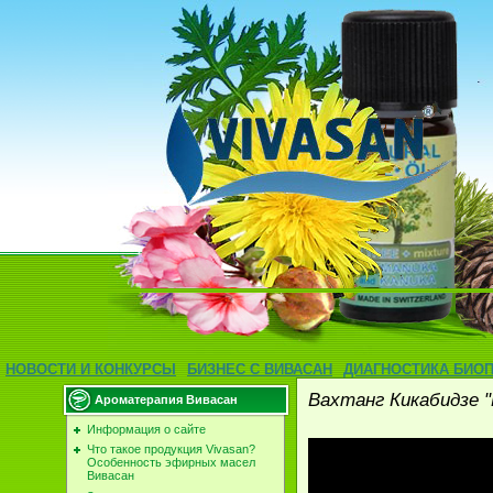
НОВОСТИ И КОНКУРСЫ
БИЗНЕС С ВИВАСАН
ДИАГНОСТИКА БИО
Вахтанг Кикабидзе 
Ароматерапия Вивасан
Информация о сайте
Что такое продукция Vivasan?
Особенность эфирных масел
Вивасан