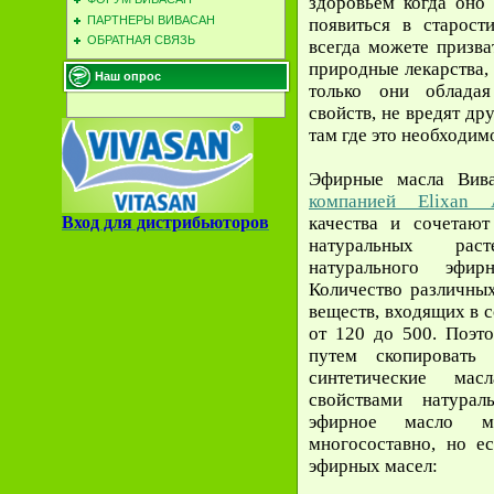
здоровьем когда оно 
ПАРТНЕРЫ ВИВАСАН
появиться в старост
ОБРАТНАЯ СВЯЗЬ
всегда можете призва
природные лекарства,
Наш опрос
только они облада
свойств, не вредят др
там где это необходим
Эфирные масла Вив
компанией Elixan A
качества и сочетают
Вход для дистрибьюторов
натуральных ра
натурального эфи
Количество различных
веществ, входящих в 
от 120 до 500. Поэт
путем скопировать
синтетические ма
свойствами натура
эфирное масло мн
многосоставно, но е
эфирных масел: