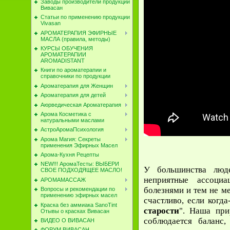
Заводы производители продукции
Вивасан
Статьи по применению продукции
Vivasan
АРОМАТЕРАПИЯ ЭФИРНЫЕ
МАСЛА (правила, методы)
КУРСЫ ОБУЧЕНИЯ
АРОМАТЕРАПИИ
AROMADISTANT
Книги по ароматерапии и
справочники по продукции
Ароматерапия для Женщин
Ароматерапия для детей
Аюрведическая Ароматерапия
Арома Косметика с
натуральными маслами
АстроАромаПсихология
Арома Магия: Секреты
применения Эфирных Масел
Арома-Кухня Рецепты
NEW!!! АромаТесты: ВЫБЕРИ
У большинства люде
СВОЕ ПОДХОДЯЩЕЕ МАСЛО!
неприятные ассоциац
АРОМАМАССАЖ
болезнями и тем не м
Вопросы и рекомендации по
применению эфирных масел
счастливо, если когда
Краска без аммиака SanoTint
старости
". Наша при
Отывы о красках Вивасан
соблюдается баланс
ВИДЕО О ВИВАСАН
ФОРУМ ВИВАСАН