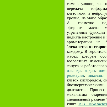
саморегуляции, т.к. 
передача инфор
клеточном и нейрогу
уровне, на этапе обра
А грамотно под
эфирные масла мо
утраченные функции 
поднять настроение и
ароматерапии не б
"
лекарство от старос
каждому. В геронтоло
масел, которые ос
возрастных изменен
тонуса и работоспос
лаванда
,
ладан
,
лим
розмарин
,
эвкалипт
,
клеток кислородом, с
биоэнергетическим
долголетие. Процесс
механизмы старен
специальный разделе 
книге
В.В. Николаевс