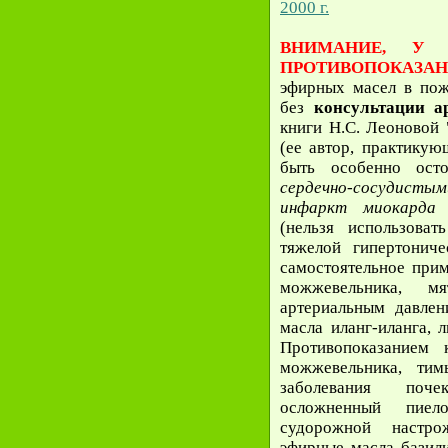
2000 г.
ВНИМАНИЕ, У 
ПРОТИВОПОКАЗАН
эфирных масел в пож
без
консультации а
книги Н.С. Леоновой
(ее автор, практикую
быть особенно ос
сердечно-сосудисты
инфаркт миокарда
(нельзя использова
тяжелой гипертониче
самостоятельное прим
можжевельника, 
артериальным давле
масла иланг-иланга, 
Противопоказанием
можжевельника, тим
заболевания поче
осложненный пиел
судорожной настрож
эфирные масла базили