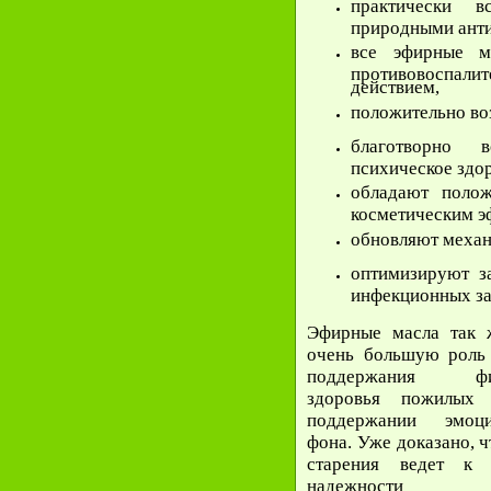
практически 
природными ант
все эфирные м
противовоспал
действием,
положительно во
благотворно 
психическое здор
обладают полож
косметическим э
обновляют механ
оптимизируют з
инфекционных за
Эфирные масла так 
очень большую роль 
поддержания физ
здоровья пожилых
поддержании эмоци
фона. Уже доказано, ч
старения ведет к 
надежности 